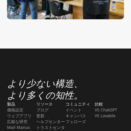
より少ない構造、
より多くの知性。
製品
リソース
コミュニティ
比較
価格設定
ブログ
イベント
VS ChatGPT
ウェブアプリ
更新
キャンパス
VS Lovable
広範な研究
ヘルプセンター
フェローズ
Mail Manus
トラストセンタ